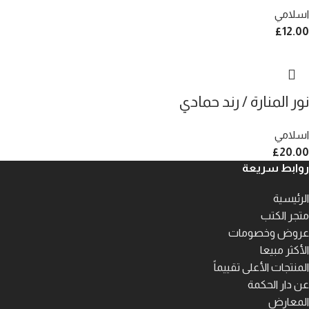
اسلامي
£
12.00
نور المنارة / رند حمادي
اسلامي
£
20.00
روابط سريعة
الرئيسية
متجر الكتب
عروض وخصومات
الأكثر مبيعا
المنتجات الأعلى تقييماً
عن دار الحكمة
المعارض