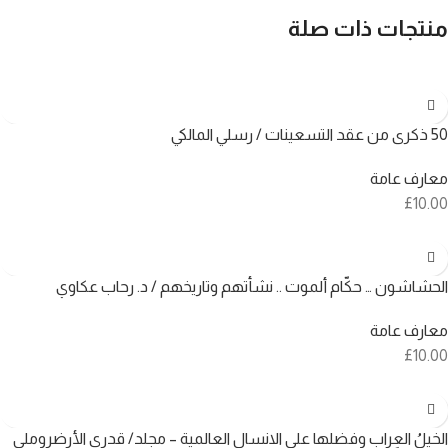
منتجات ذات صلة
50 ذكرى من عقد التسعينات / رسلي المالكي
معارف عامة
£
10.00
الحشاشون … حكّام ألموت .. نشأتهم وتاريخهم / د. رحاب عكاوي
معارف عامة
£
10.00
الخيلُ العِراب وفضلها على الانسال العالمية – مجلد/ قدري الأرضروملي