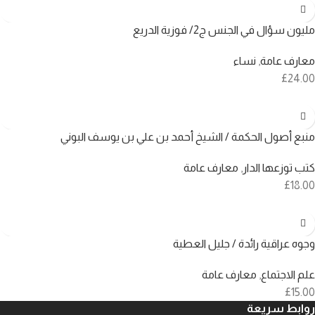
مليون سؤال في الجنس ج2/ فوزية الدريع
معارف عامة
,
نساء
£
24.00
منبع أصول الحكمة / الشيخ أحمد بن علي بن يوسف البوني
كتب توزعها الدار
,
معارف عامة
£
18.00
وجوه عراقية رائدة / جليل العطية
علم الاجتماع
,
معارف عامة
£
15.00
روابط سريعة