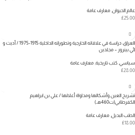
عالم الحيوان
,
معارف عامة
£
25.00
العراق، دراسة في علاقاته الخارجية وتطوراته الداخلية 1915-1975 / أديث و
ائي بينروز – مجلدين
سياسي
,
كتب تاريخية
,
معارف عامة
£
28.00
تشريح العين وأشكالها ومداواة أعلالها / علي بن ابراهيم
الكفرطابي(ت460هـ)
الطب البديل
,
معارف عامة
£
18.00