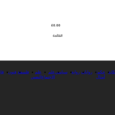
£
0.00
القائمة
اية
حكم/
روايات
رواية
سياسي
علم
علم
فلسفة
فنون
قان
أمثال
الاجتماع
النفس