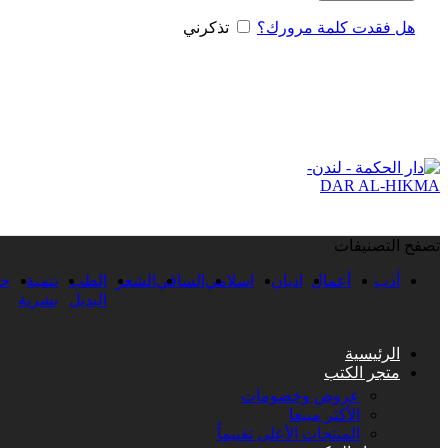
هل فقدت كلمة مرورك؟
تذكرني
تصفح التصنيفات
أدب
أعمال
اديان
اسلامي
الساقي
الشعر
الطب
تنمية
حك
البديل
بشرية
الرئيسية
متجر الكتب
عروض وخصومات
الأكثر مبيعا
المنتجات الأعلى تقييماً