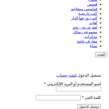
قصص
قواميس ومعاجم
كتب تاريخية
كتب توزعها الدار
لغات
لغة عربية – نحو
مجموعة رسائل
مذكرات
معارف عامة
نساء
البحث
تسجيل الدخول
انشئ حساب
مطلوبة
اسم المستخدم أو البريد الإلكتروني
*
مطلوبة
كلمة السر
*
تسجيل الدخول