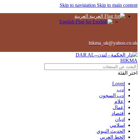
Skip to navigation
Skip to main content
العربية
English
hikma_uk@yahoo.co.uk
اختر الفئة
Loved
أدب
أدب السجون
أعلام
أعمال
أقتصاد
اديان
اسلامي
الحديث النبوي
الخط العربي