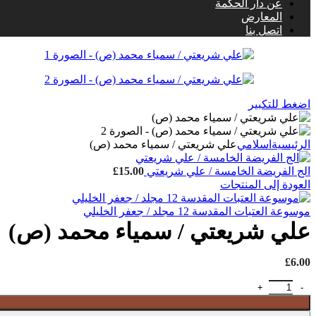
عن دار الحكمة
المعارض
اتصل بنا
اضغط للتكبير
الرئيسية
اسلامي
علي شريعتي / سمياء محمد (ص)
الج الفريضة الخامسة / علي شريعتي
15.00
£
العودة إلى المنتجات
موسوعة العتبات المقدسة 12 مجلد / جعفر الخليلي
علي شريعتي / سمياء محمد (ص)
£
6.00
كمية علي شريعتي / سمياء محمد (ص)