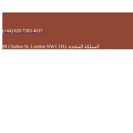
(+44) 020 7383 4037
88 Chalton St, London NW1 1HJ، المملكة المتحدة