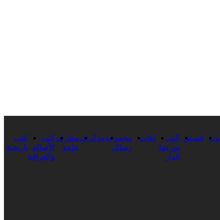
ون
قصص
كتب
لغات
مجموعة
مذكرات
معارف
كتب
كتب
توزعها
رسائل
عامة
الأصالة
تاريخية
الدار
والعراقة