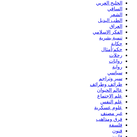
الخليج العربي
الساقي
الشعر
الطب البديل
العراق
الفكر الإسلامي
تنمية بشرية
حكاية
حكم/أمثال
رحلات
روايات
رواية
سياسي
سير وتراجم
ظرائف وطرائف
عالم الحيوان
علم الاجتماع
علم النفس
علوم عسكرية
غير مصنف
فرق ومذاهب
فلسفة
فنون
قانون