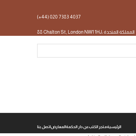
(+44) 020 7383 4037
88 Chalton St, London NW1 1HJ، المملكة المتحدة
الرئيسية
متجر الكتب
عن دار الحكمة
المعارض
اتصل بنا