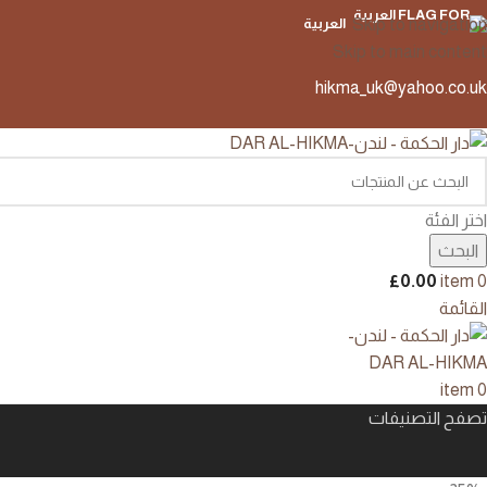
Skip to navigation
العربية
Skip to main content
hikma_uk@yahoo.co.uk
اختر الفئة
البحث
£
0.00
item
0
القائمة
item
0
تصفح التصنيفات