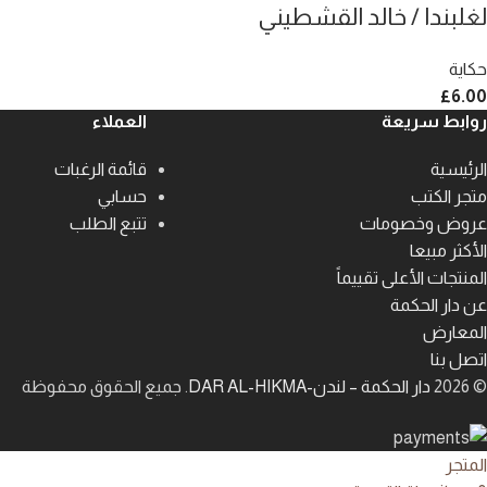
لغلبندا / خالد القشطيني
حكاية
£
6.00
روابط سريعة
العملاء
الرئيسية
قائمة الرغبات
متجر الكتب
حسابي
عروض وخصومات
تتبع الطلب
الأكثر مبيعا
المنتجات الأعلى تقييماً
عن دار الحكمة
المعارض
اتصل بنا
© 2026
دار الحكمة – لندن-DAR AL-HIKMA
. جميع الحقوق محفوظة
المتجر