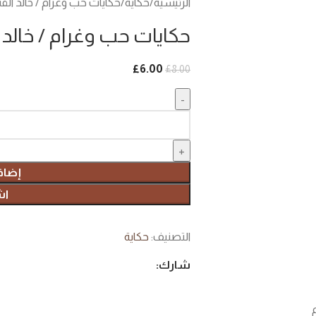
الرئيسية
حكاية
حكايات حب وغرام / خالد ا
حكايات حب وغرام / خالد
£
6.00
£
8.00
إضاف
اش
التصنيف:
حكاية
شارك: