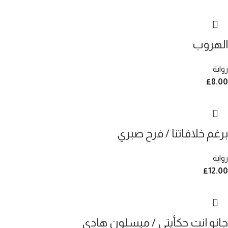
الهروب
رواية
£
8.00
برغم خلافاتنا / فرح صبري
رواية
£
12.00
جانو انت حكأيتي / ميسلون هادي