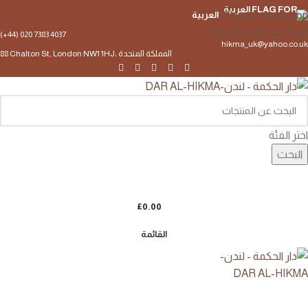
Skip to navigation
العربية
Skip to main content
(+44) 020 7383 4037
hikma_uk@yahoo.co.uk
88 Chalton St, London NW1 1HJ، المملكة المتحدة
اختر الفئة
البحث
£
0.00
القائمة