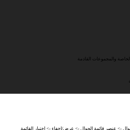
خاصة والمجموعات القادمة
ال -> عنصر قائمة الجوال -> عرض/إخفاء -> اختيار القائمة