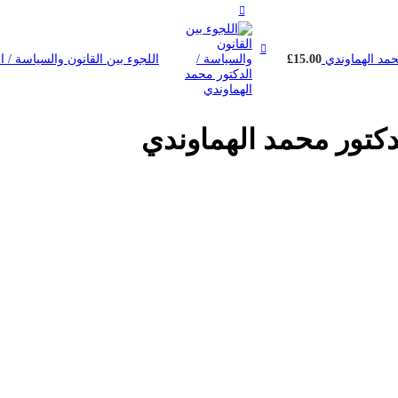
محمد الهماوندي
15.00
£
اللجوء بين القانون والسياسة / 
لدكتور محمد الهماوندي