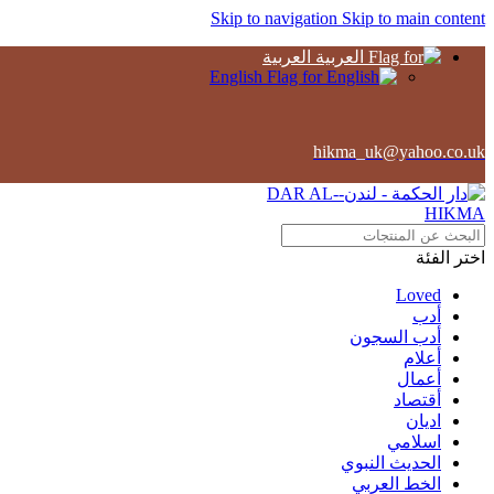
Skip to navigation
Skip to main content
العربية
English
hikma_uk@yahoo.co.uk
اختر الفئة
Loved
أدب
أدب السجون
أعلام
أعمال
أقتصاد
اديان
اسلامي
الحديث النبوي
الخط العربي