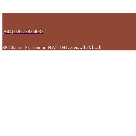
(+44) 020 7383 4037
88 Chalton St, London NW1 1HJ، المملكة المتحدة