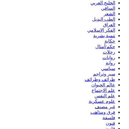
الخليج العربي
الساقي
الشعر
الطب البديل
العراق
الفكر الإسلامي
تنمية بشرية
حكاية
حكم/أمثال
رحلات
روايات
رواية
سياسي
سير وتراجم
ظرائف وطرائف
عالم الحيوان
علم الاجتماع
علم النفس
علوم عسكرية
غير مصنف
فرق ومذاهب
فلسفة
فنون
قانون