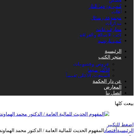
قصص
كتب توزعها الدار
لغات
مجموعة رسائل
مذكرات
معارف عامة
كتب الأصالة والعراقة
كتب تاريخية
الرئيسية
متجر الكتب
عروض وخصومات
الأكثر مبيعا
المنتجات الأعلى تقييماً
عن دار الحكمة
المعارض
اتصل بنا
بيعت كلها
اضغط للتكبير
الرئيسية
أقتصاد
المفهوم الحديث للمالية العامة / الدكتور محمد الهماون