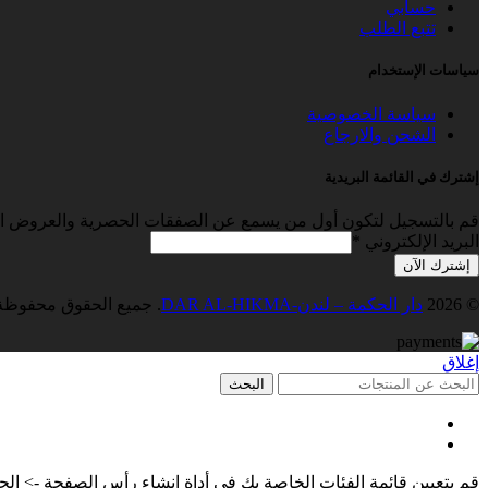
حسابي
تتبع الطلب
سياسات الإستخدام
سياسة الخصوصية
الشحن والارجاع
إشترك في القائمة البريدية
قم بالتسجيل لتكون أول من يسمع عن الصفقات الحصرية والعروض ال
البريد الإلكتروني
*
إشترك الآن
© 2026
دار الحكمة – لندن-DAR AL-HIKMA
. جميع الحقوق محفوظة
إغلاق
البحث
القائمة
الفئات
قم بتعيين قائمة الفئات الخاصة بك في أداة إنشاء رأس الصفحة -> الجو