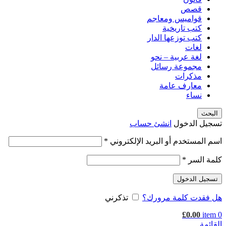
قصص
قواميس ومعاجم
كتب تاريخية
كتب توزعها الدار
لغات
لغة عربية – نحو
مجموعة رسائل
مذكرات
معارف عامة
نساء
البحث
تسجيل الدخول
انشئ حساب
اسم المستخدم أو البريد الإلكتروني
*
كلمة السر
*
تسجيل الدخول
هل فقدت كلمة مرورك؟
تذكرني
£
0.00
item
0
القائمة