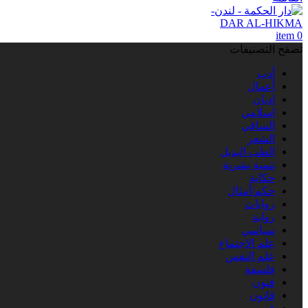
item
0
تصفح التصنيفات
أدب
أعمال
اديان
اسلامي
الساقي
الشعر
الطب البديل
تنمية بشرية
حكاية
حكم/أمثال
روايات
رواية
سياسي
علم الاجتماع
علم النفس
فلسفة
فنون
قانون