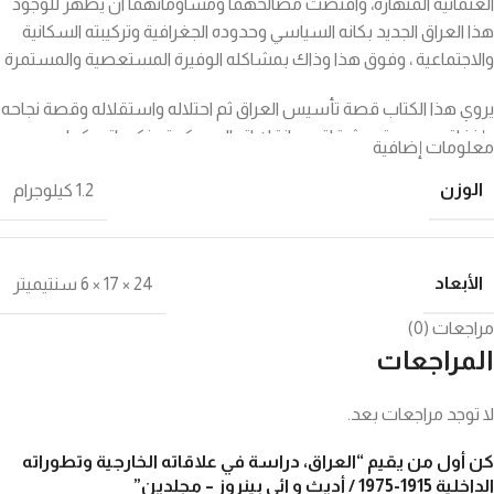
العثمانية المنهارة، واقتضت مصالحهما ومساوماتهما ان يظهر للوجود
هذا العراق الجديد بكانه السياسي وحدوده الجغرافية وتركيبته السكانية
والاجتماعية ، وفوق هذا وذاك بمشاكله الوفيرة المستعصية والمستمرة
يروي هذا الكتاب قصة تأسيس العراق ثم احتلاله واستقلاله وقصة نجاحه
وإخفاقه ، ووحدته وشقاقه ، وانقلاباته العسكرية ونكساته ، كما يروي
معلومات إضافية
أيضاً قصة النفط في العراق ، وأطماع الدول الأجنبية فيه ومناوراتهم
الوزن
1.2 كيلوجرام
ومساوماتهم ومؤامراتهم في هذا السبيل ، ثم أثر هذا النفط في تطور
العراق وتقدمه
وقد أجاد المؤلفان في سرد هذه القصة وأسرارها وخفاياها وآثارها سرداً
الأبعاد
24 × 17 × 6 سنتيميتر
تاريخياً موضوعياً . كما أجاد مترجم الكتاب ، إذ نقله إلينا نقلاً أميناً واضحاً
تقيد فيه بالنص الإنكليزي ولكن النص لم يستعبده ، وإنما كان يعيه
مراجعات (0)
ويستوعبه ثم يؤديه بأسلوب عربي صحيح دون خروج عليه او انتقاص منه
المراجعات
..
لا توجد مراجعات بعد.
ترجمة: عبد المجيد حسيب القيسي
كن أول من يقيم “العراق، دراسة في علاقاته الخارجية وتطوراته
في مجلدين مجموع صفحاتهما 850 صفحة
الداخلية 1915-1975 / أديث و ائي بينروز – مجلدين”