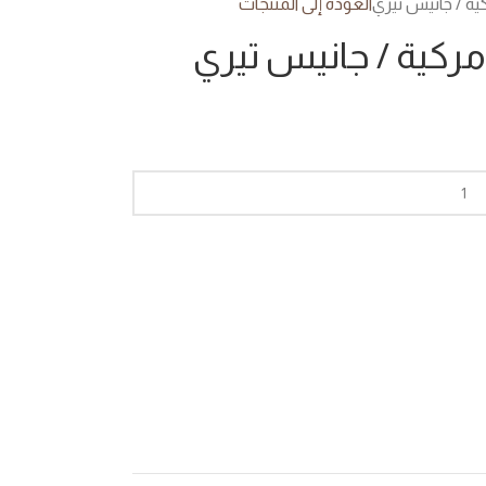
كية / جانيس تيري
العودة إلى المنتجات
مركية / جانيس تيري