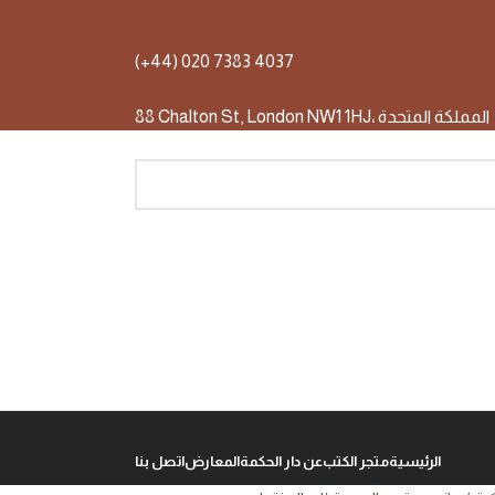
(+44) 020 7383 4037
88 Chalton St, London NW1 1HJ، المملكة المتحدة
الرئيسية
متجر الكتب
عن دار الحكمة
المعارض
اتصل بنا