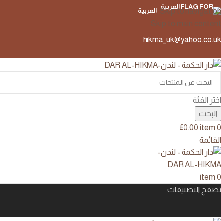
Skip to navigation
العربية
Skip to main content
hikma_uk@yahoo.co.uk
اختر الفئة
البحث
£
0.00
item
0
القائمة
item
0
تصفح التصنيفات