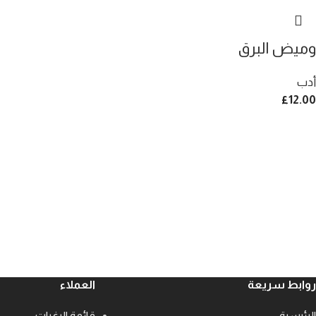
وميض البرق
أدب
£
12.00
روابط سريعة
العملاء
الرئيسية
قائمة الرغبات