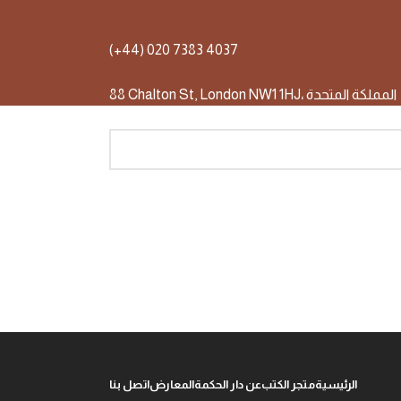
(+44) 020 7383 4037
88 Chalton St, London NW1 1HJ، المملكة المتحدة
الرئيسية
متجر الكتب
عن دار الحكمة
المعارض
اتصل بنا