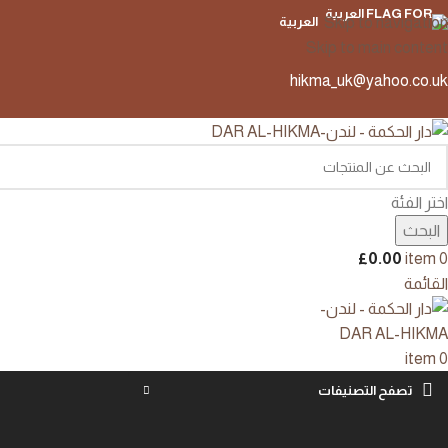
Skip to navigation
العربية
Skip to main content
hikma_uk@yahoo.co.uk
اختر الفئة
البحث
£
0.00
item
0
القائمة
item
0
تصفح التصنيفات