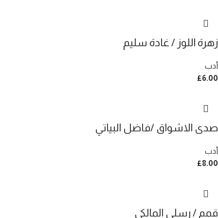
زهرة اللوز / غادة سليم
أدب
£
6.00
صدى الاشواق /فاضل البياتي
أدب
£
8.00
قمم / رسلي المالكي