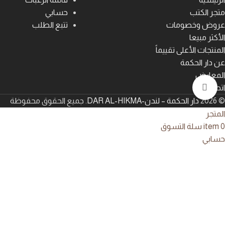
متجر الكتب
حسابي
عروض وخصومات
تتبع الطلب
الأكثر مبيعا
المنتجات الأعلى تقييماً
عن دار الحكمة
المعارض
اتصل بنا
اضغط للتكبير
© 2026
دار الحكمة – لندن-DAR AL-HIKMA
. جميع الحقوق محفوظة
المتجر
0
item
سلة التسوق
حسابي