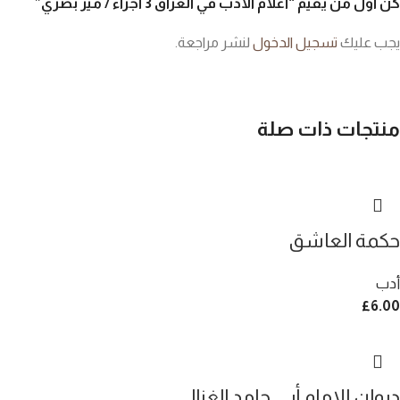
كن أول من يقيم “أعلام الادب في العراق 3 أجزاء / مير بصري”
يجب عليك
تسجيل الدخول
لنشر مراجعة.
منتجات ذات صلة
حكمة العاشق
أدب
£
6.00
ديوان الإمام أبي حامد الغزالي