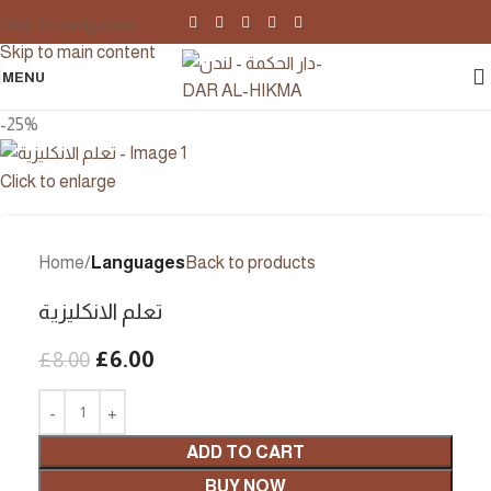
Skip to navigation
Skip to main content
MENU
-25%
Click to enlarge
Home
Languages
Back to products
تعلم الانكليزية
£
6.00
£
8.00
ADD TO CART
BUY NOW