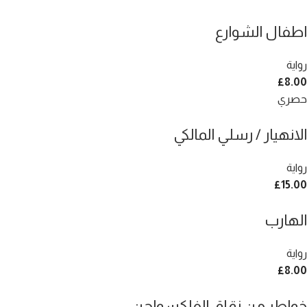
اطفال الشوارع
رواية
£
8.00
حصري
الانهيار / رسلي المالكي
رواية
£
15.00
الهارب
رواية
£
8.00
خواطر من زقاق الفلكسواجن